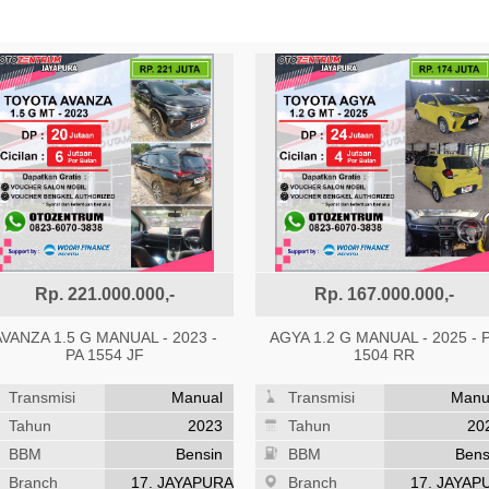
41. TERNATE MOBIL
42. TERNATE MOTOR
43. TOBELO MOBIL
44. TOBELO MOBIL
45. WAINGAPU MOBIL
46. WAINGAPU MOTOR
47. SPA BITUNG MOBIL
48. SPA BITUNG MOTOR
Rp. 221.000.000,-
Rp. 167.000.000,-
49. JAKARTA MOBIL
AVANZA 1.5 G MANUAL - 2023 -
AGYA 1.2 G MANUAL - 2025 - 
50. JAKARTA MOTOR
PA 1554 JF
1504 RR
Transmisi
Manual
Transmisi
Manu
Tahun
2023
Tahun
20
BBM
Bensin
BBM
Bens
Branch
17. JAYAPURA
Branch
17. JAYAP