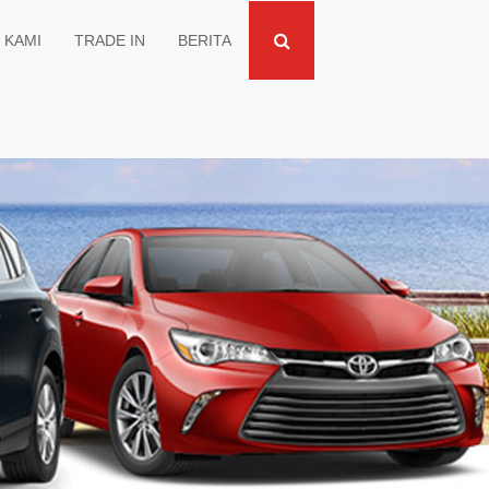
 KAMI
TRADE IN
BERITA
ELOZ
GGA