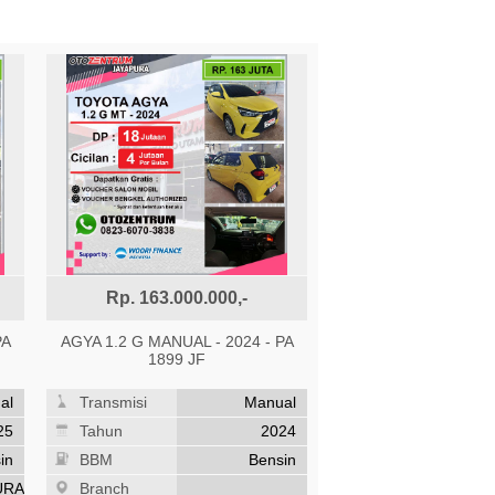
Rp. 163.000.000,-
PA
AGYA 1.2 G MANUAL - 2024 - PA
1899 JF
al
Transmisi
Manual
25
Tahun
2024
in
BBM
Bensin
URA
Branch